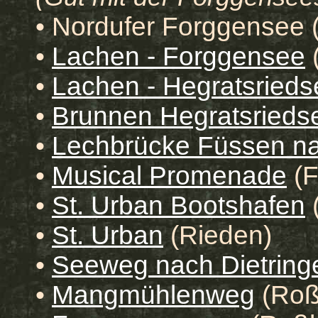
•
Nordufer Forggensee
(
•
Lachen - Forggensee
•
Lachen - Hegratsrieds
•
Brunnen
Hegratsrieds
•
Lechbrücke Füssen n
•
Musical Promenade
(F
•
St. Urban Bootshafen
(
•
St. Urban
(Rieden)
•
Seeweg nach Dietring
•
Mangmühlenweg
(Roß