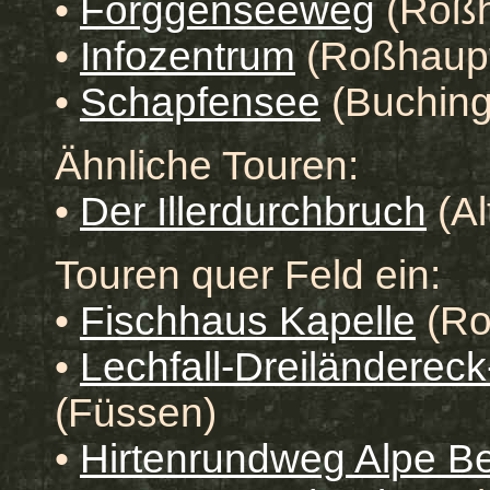
•
Forggenseeweg
(Roß
•
Infozentrum
(Roßhaup
•
Schapfensee
(Buching
Ähnliche Touren:
•
Der Illerdurchbruch
(Al
Touren quer Feld ein:
•
Fischhaus Kapelle
(Ro
•
Lechfall-Dreiländerec
(Füssen)
•
Hirtenrundweg Alpe Be