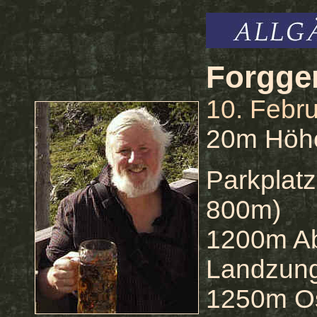
Forgge
10. Feb
20m Höhe
Parkplatz
800m)
1200m Ab
Landzung
1250m Ost