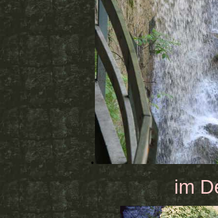
.
im De