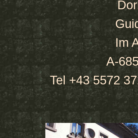
Dori
Gui
Im 
A-685
Tel +43 5572 3