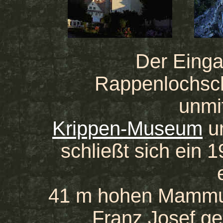
Der Einga
Rappenlochschl
unmi
Krippen-Museum
u
schließt sich ein 
41 m hohen Mammu
Franz Josef ge