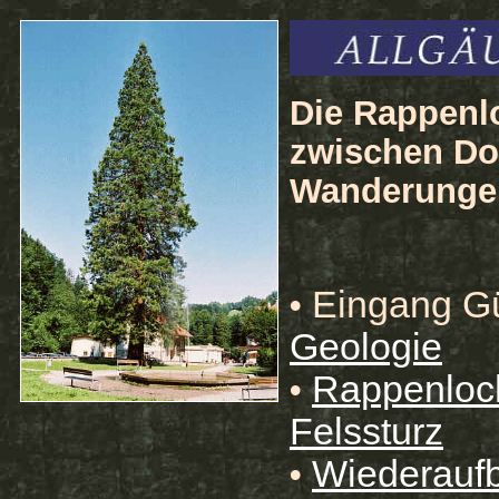
Die Rappenl
zwischen Do
Wanderungen
Eingang Gü
•
Geologie
Rappenloch
•
Felssturz
Wiederauf
•