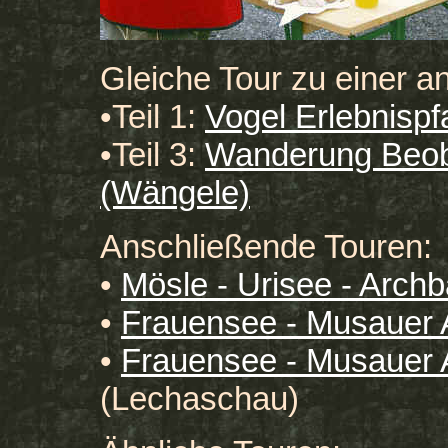
Gleiche Tour zu einer a
•
Teil 1:
Vogel Erlebnispf
•
Teil 3:
Wanderung Beoba
(Wängele)
Anschließende Touren:
•
Mösle - Urisee - Arc
•
Frauensee - Musauer 
•
Frauensee - Musauer A
(Lechaschau)