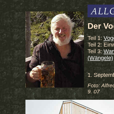
Der Vo
Teil 1:
Voge
Teil 2: Ei
Teil 3:
Wan
(Wängele)
1. Septemb
Foto: Alfr
9. 07