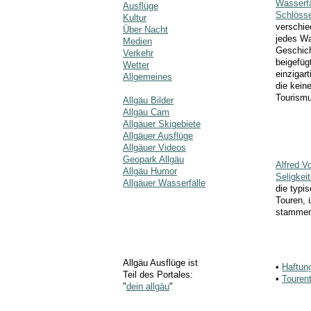
Wasserfä
Ausflüge
Schlösse
Kultur
verschi
Über Nacht
jedes Wa
Medien
Geschich
Verkehr
beigefüg
Wetter
einzigart
Allgemeines
die kein
Tourismu
Allgäu Bilder
Allgäu Cam
Allgäuer Skigebiete
Allgäuer Ausflüge
Allgäuer Videos
Geopark Allgäu
Alfred V
Allgäu Humor
Seligkei
Allgäuer Wasserfälle
die typi
Touren, 
stammen 
Allgäu Ausflüge ist
•
Haftun
Teil des Portales:
•
Tourent
"
dein allgäu
"