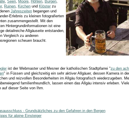
lle
,
Seen
,
Moore
,
Höhlen
,
Burgen
,
r
,
Ruinen
,
Kirchen
und
Klöster
zu
edenen
Jahreszeiten
begangen und
nder-Erlebnis zu kleinen fotografierten
ten zusammengestellt. Mit den
ten Hintergrundinformationen ist eine
ige detailreiche Allgäuseite entstanden,
en Vergleich zu anderen
sregionen scheuen braucht.
ogler
ist der Webmaster und Mesner der katholischen Stadtpfarrei "
zu den ach
ten
" in Füssen und gleichzeitig ein sehr aktiver Allgäuer, dessen Kamera in der
schen und reizvollen Besonderheiten im Allgäu fotografisch wiederzugeben. Me
überwiegend familienfreundlich, lassen einen das Allgäu intensiv erleben. Viel
auf dieser Seite von Ihm.
gsausschluss - Grundsätzliches zu den Gefahren in den Bergen
ipps für alpine Einsteiger