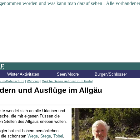
Winter Aktivitäten
Seen/Moore
Burgen/Schlösser
sum-Datenschutz
|
Webcam
|
Welche Seiten gehören zum Portal
ern und Ausflüge im Allgäu
ite wendet sich an alle Urlauber und
sche, die mit eigenen Füssen die
n Stellen des Allgäus erleben wollen.
ogler hat mit hohem persönlichen
 die schönsten
Wege
,
Stege
,
Tobel
,