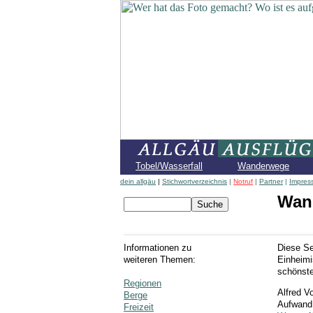
Tobel/Wasserfall
Wanderwege
dein allgäu
|
Stichwortverzeichnis
|
Notruf
|
Partner
|
Impres
Wand
Informationen zu
Diese Se
weiteren Themen:
Einheimi
schönste
Regionen
Alfred V
Berge
Aufwand
Freizeit