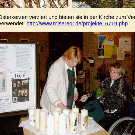
sterkerzen verziert und bieten sie in der Kirche zum Ve
 verwendet.
http://www.misereor.de/projekte_6719.php
.