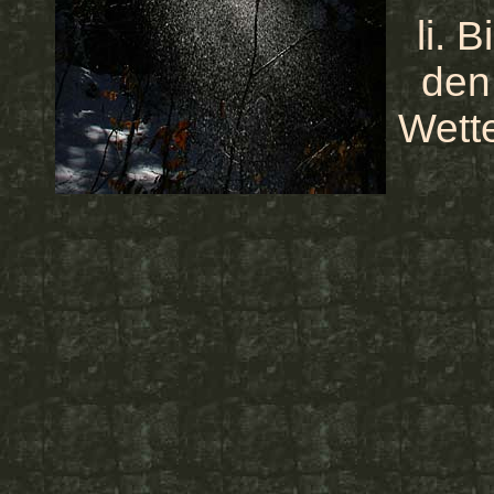
li. 
den
Wett