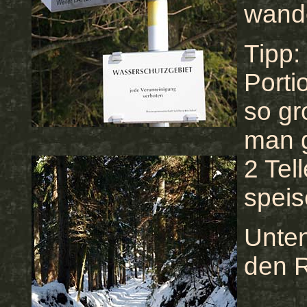
wand
Tipp:
Porti
so gr
man g
2 Tel
speis
Unten
den 