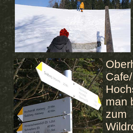
Ober
Cafe/
Hoch
man 
zum
Wild